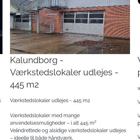
Kalundborg -
Værkstedslokaler udlejes -
445 m2
s
Værkstedslokaler udlejes - 445 m2
V
Værkstedslokaler med mange
V
anvendelsesmuligheder – i alt 445 m²
p
Velindrettede og alsidige værkstedslokaler udlejes
V
– ideelle til både håndværk,