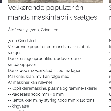
Velkørende populær én-
mands maskinfabrik sælges
Åtoftevej 3, 7200,
Grindsted
S
7200 Grindsted
N
Velkørende populær én-mands maskinfabrik
f
sælges
1
Der er en egenproduktion, udover der er
2
smedeopgaver.
3
Der er 400 m2 værksted – 200 m2 lager
4
Maskiner, kran, mv. kan følge med.
r
4
Af maskiner kan nævnes:
5
--Kopiskæremaskine, plasma og flamme-skærer
--Pladesaks 3000 mm + 6 mm
6
--Kantbukker m. ny styring 3000 mm x 110 tons
7
--Ringvalse
–