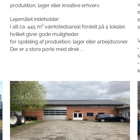
produktion, lager eller kreative erhverv.
e
r
Lejemålet indeholder:
e
I alt ca. 445 m² værkstedsareal fordelt på 5 lokaler,
s
hvilket giver gode muligheder
V
for opdeling af produktion, lager eller arbejdszoner.
•
Der er 2 store porte med direk
...
s
•
k