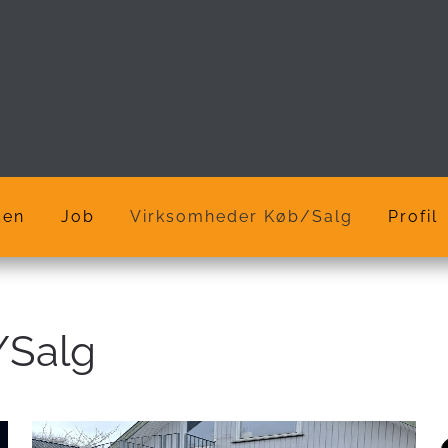
sen
Job
Virksomheder Køb/Salg
Profil
/Salg