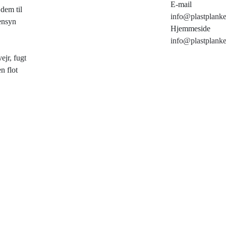
E-mail
 dem til
info@plastplanke
hensyn
Hjemmeside
info@plastplanke
ejr, fugt
n flot