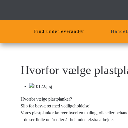
Skip
to
main
Find underleverandør
Handel
content
Hvorfor vælge plastp
Hvorfor vælge plastplanker?
Slip for besværet med vedligeholdelse!
Vores plastplanker kræver hverken maling, olie eller behan
– de ser flotte ud år efter år helt uden ekstra arbejde.