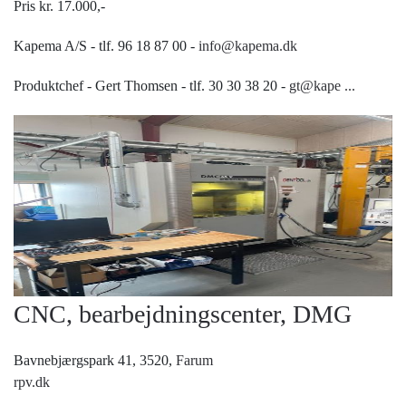
Pris kr. 17.000,-
Kapema A/S - tlf. 96 18 87 00 -
info@kapema.dk
Produktchef - Gert Thomsen - tlf. 30 30 38 20 -
gt@kape
...
CNC, bearbejdningscenter, DMG
Bavnebjærgspark 41, 3520,
Farum
rpv.dk