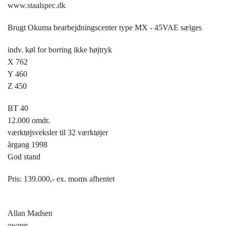
www.staalspec.dk
Brugt Okuma bearbejdningscenter type MX - 45VAE sælges
indv. køl for borring ikke højtryk
X 762
Y 460
Z 450
BT 40
12.000 omdr.
værktøjsveksler til 32 værktøjer
årgang 1998
God stand
Pris: 139.000,- ex. moms afhentet
Allan Madsen
owner