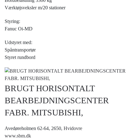
Bordbelastning 3300 kg
Værktøjsveksler m/20 stationer
Styring:
Fanuc Oi-MD
Udstyret med:
Spåntransportør
Styret rundbord
BRUGT HORISONTALT
BEARBEJDNINGSCENTER
FABR. MITSUBISHI,
Avedøreholmen 62-64, 2650,
Hvidovre
www.sbm.dk