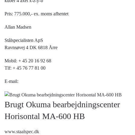
kuber 4 axet x-z-y-b
Pris: 775.000,- ex. moms afhentet
Allan Madsen
Stålspecialisten ApS
Ravnsøvej 4 DK 6818 Årre
Mobil: + 45 20 16 92 68
Tlf: + 45 76 77 81 00
E-mail:
Brugt Okuma bearbejdningscenter
Horisontal MA-600 HB
www.staalspec.dk