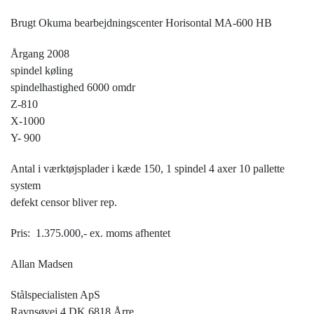
Brugt Okuma bearbejdningscenter Horisontal MA-600 HB
Årgang 2008
spindel køling
spindelhastighed 6000 omdr
Z-810
X-1000
Y- 900
Antal i værktøjsplader i kæde 150, 1 spindel 4 axer 10 pallette
system
defekt censor bliver rep.
Pris: 1.375.000,- ex. moms afhentet
Allan Madsen
Stålspecialisten ApS
Ravnsøvej 4 DK 6818 Årre