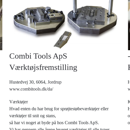
Combi Tools ApS
Værktøjsfremstilling
Hustedvej 30, 6064,
Jordrup
H
www.combitools.dk/da/
w
Værktøjer
K
Hvad enten du har brug for sprøjtestøbeværktøjer eller
H
værktøjer til snit og stans,
o
så har vi noget at byde på hos Combi Tools ApS.
o
Vi har gennem alle årene leveret værktøjer til alle typer