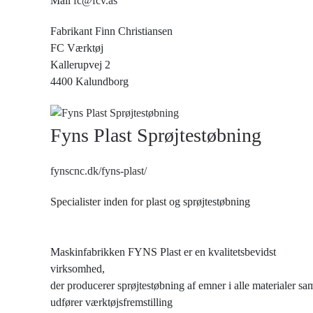
Mail
fc@fcv.as
Fabrikant Finn Christiansen
FC Værktøj
Kallerupvej 2
4400 Kalundborg
Fyns Plast Sprøjtestøbning
fynscnc.dk/fyns-plast/
Specialister inden for plast og sprøjtestøbning
Maskinfabrikken FYNS Plast er en kvalitetsbevidst
virksomhed,
der producerer sprøjtestøbning af emner i alle materialer sa
udfører værktøjsfremstilling