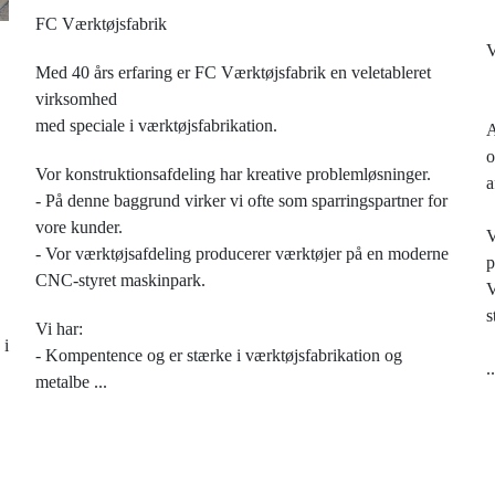
FC Værktøjsfabrik
Med 40 års erfaring er FC Værktøjsfabrik en veletableret
virksomhed
med speciale i værktøjsfabrikation.
A
o
Vor konstruktionsafdeling har kreative problemløsninger.
a
- På denne baggrund virker vi ofte som sparringspartner for
,
vore kunder.
V
- Vor værktøjsafdeling producerer værktøjer på en moderne
p
CNC-styret maskinpark.
V
s
Vi har:
 i
- Kompentence og er stærke i værktøjsfabrikation og
..
metalbe
...