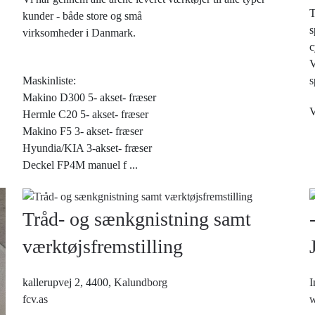
T
kunder - både store og små
s
virksomheder i Danmark.
c
V
Maskinliste:
s
Makino D300 5- akset- fræser
V
Hermle C20 5- akset- fræser
Makino F5 3- akset- fræser
Hyundia/KIA 3-akset- fræser
Deckel FP4M manuel f
...
Tråd- og sænkgnistning samt
værktøjsfremstilling
kallerupvej 2, 4400,
Kalundborg
I
fcv.as
w