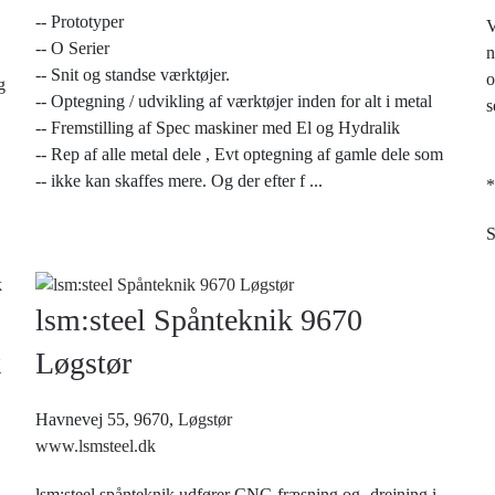
-- Prototyper
V
-- O Serier
n
-- Snit og standse værktøjer.
o
g
-- Optegning / udvikling af værktøjer inden for alt i metal
s
-- Fremstilling af Spec maskiner med El og Hydralik
-- Rep af alle metal dele , Evt optegning af gamle dele som
-- ikke kan skaffes mere. Og der efter f
...
*
S
lsm:steel Spånteknik 9670
k
Løgstør
Havnevej 55, 9670,
Løgstør
www.lsmsteel.dk
lsm:steel spånteknik udfører CNC-fræsning og -drejning i