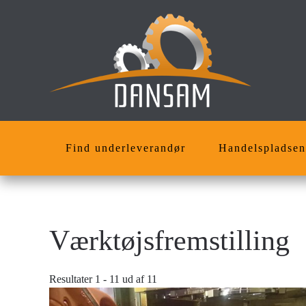
Skip
to
main
content
Find underleverandør
Handelspladsen
Værktøjsfremstilling
Resultater 1 - 11 ud af 11