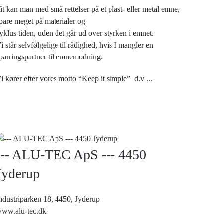
it kan man med små rettelser på et plast- eller metal emne,
pare meget på materialer og
yklus tiden, uden det går ud over styrken i emnet.
i står selvfølgelige til rådighed, hvis I mangler en
parringspartner til emnemodning.
i kører efter vores motto “Keep it simple” d.v
...
--- ALU-TEC ApS --- 4450
Jyderup
ndustriparken 18, 4450,
Jyderup
ww.alu-tec.dk