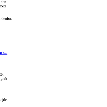
r den
 med
indenfor:
r...
20.
 godt
bejde.