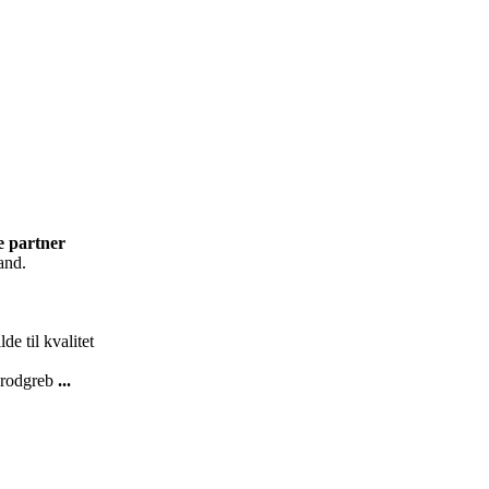
e partner
and.
de til kvalitet
, rodgreb
...