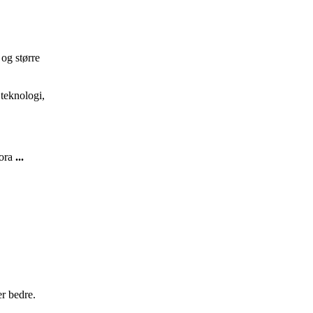
 og større
teknologi,
fora
...
er bedre.