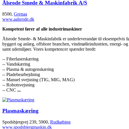
Ålsrode Smede & Maskinfabrik A/S
8500,
Grenaa
www.aalsrode.dk
Kompetent fører af alle industrimaskiner
Ålsrode Smede- & Maskinfabrik er underleverandør til eksempelvis fø
byggeri og anlæg, offshore branchen, vindmølleindustrien, energi- og
samt udemiljøer. Vores kompetencer spænder bredt:
-- Fiberlaserskæring
-- Vandskæring
-- Plasma & autogenskæring
-- Pladebearbejdning
-- Manuel svejsning (TIG, MIG, MAG)
-- Robotsvejsning
-- CNC
...
Plasmaskæring
Spodsbjergvej 239, 5900,
Rudkøbing
www.spodsbjergmaskin.dk