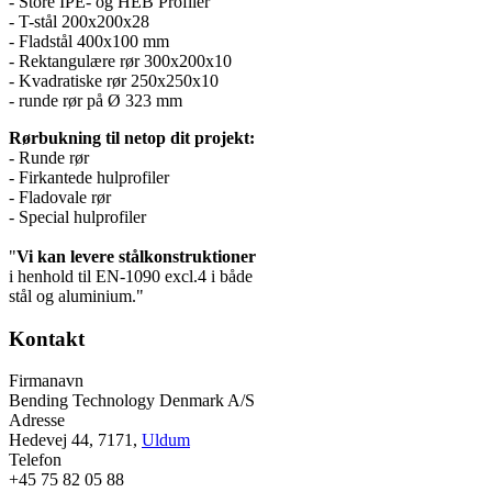
- Store IPE- og HEB Profiler
- T-stål 200x200x28
- Fladstål 400x100 mm
- Rektangulære rør 300x200x10
- Kvadratiske rør 250x250x10
- runde rør på Ø 323 mm
Rørbukning til netop dit projekt:
- Runde rør
- Firkantede hulprofiler
- Fladovale rør
- Special hulprofiler
"
Vi kan levere stålkonstruktioner
i henhold til EN-1090 excl.4 i både
stål og aluminium."
Kontakt
Firmanavn
Bending Technology Denmark A/S
Adresse
Hedevej 44, 7171,
Uldum
Telefon
+45 75 82 05 88