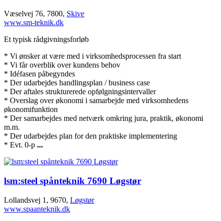
Væselvej 76, 7800,
Skive
www.sm-teknik.dk
Et typisk rådgivningsforløb
* Vi ønsker at være med i virksomhedsprocessen fra start
* Vi får overblik over kundens behov
* Idéfasen påbegyndes
* Der udarbejdes handlingsplan / business case
* Der aftales strukturerede opfølgningsintervaller
* Overslag over økonomi i samarbejde med virksomhedens
økonomifunktion
* Der samarbejdes med netværk omkring jura, praktik, økonomi
m.m.
* Der udarbejdes plan for den praktiske implementering
* Evt. 0-p
...
lsm:steel spånteknik 7690 Løgstør
Lollandsvej 1, 9670,
Løgstør
www.spaanteknik.dk