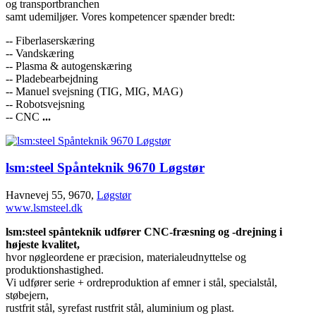
og transportbranchen
samt udemiljøer. Vores kompetencer spænder bredt:
-- Fiberlaserskæring
-- Vandskæring
-- Plasma & autogenskæring
-- Pladebearbejdning
-- Manuel svejsning (TIG, MIG, MAG)
-- Robotsvejsning
-- CNC
...
lsm:steel Spånteknik 9670 Løgstør
Havnevej 55, 9670,
Løgstør
www.lsmsteel.dk
lsm:steel spånteknik udfører CNC-fræsning og -drejning i
højeste kvalitet,
hvor nøgleordene er præcision, materialeudnyttelse og
produktionshastighed.
Vi udfører serie + ordreproduktion af emner i stål, specialstål,
støbejern,
rustfrit stål, syrefast rustfrit stål, aluminium og plast.