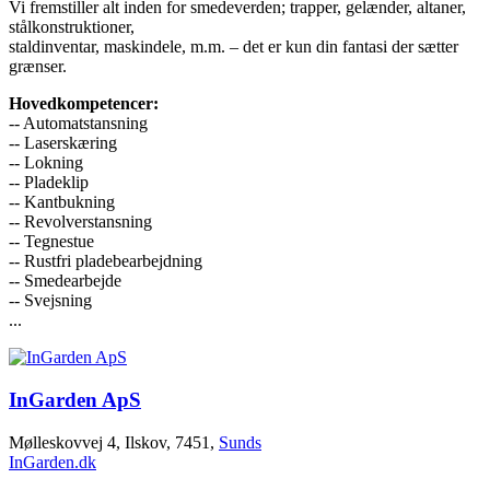
Vi fremstiller alt inden for smedeverden; trapper, gelænder, altaner,
stålkonstruktioner,
staldinventar, maskindele, m.m. – det er kun din fantasi der sætter
grænser.
Hovedkompetencer:
-- Automatstansning
-- Laserskæring
-- Lokning
-- Pladeklip
-- Kantbukning
-- Revolverstansning
-- Tegnestue
-- Rustfri pladebearbejdning
-- Smedearbejde
-- Svejsning
...
InGarden ApS
Mølleskovvej 4, Ilskov, 7451,
Sunds
InGarden.dk