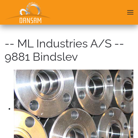
Skip
to
main
content
-- ML Industries A/S --
9881 Bindslev